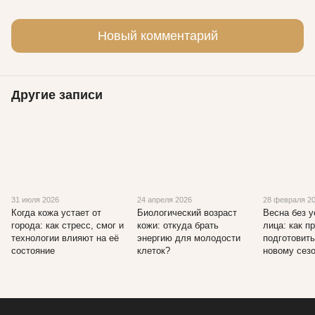
Новый комментарий
Другие записи
31 июля 2026
24 апреля 2026
28 февраля 2
Когда кожа устает от
Биологический возраст
Весна без 
города: как стресс, смог и
кожи: откуда брать
лица: как п
технологии влияют на её
энергию для молодости
подготовить
состояние
клеток?
новому сез