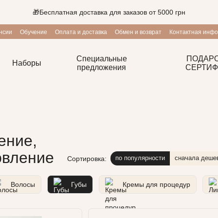
🎁Бесплатная доставка для заказов от 5000 грн
нсии
Обучение
Оплата и доставка
Обмен и возврат
Контактная инф
ие
Блог
Программа лояльности
Специальные
ПОДАР
Наборы
предложения
СЕРТИФ
ение,
овление
по популярности
сначала деше
Сортировка:
Волосы
Губы
Кремы для процедур