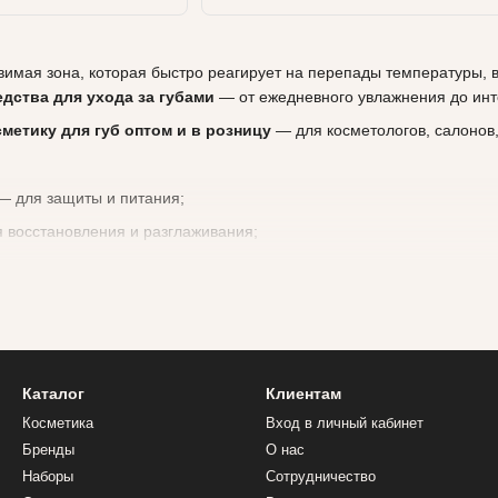
вимая зона, которая быстро реагирует на перепады температуры, ве
дства для ухода за губами
— от ежедневного увлажнения до инт
сметику для губ оптом и в розницу
— для косметологов, салонов,
 для защиты и питания;
 восстановления и разглаживания;
гкое отшелушивание и омоложение;
итой
и антиоксидантами;
и, гиалуроновой кислотой, маслами ши и авокадо
.
Каталог
Клиентам
влажняющие формулы с анти-age эффектом;
Косметика
Вход в личный кабинет
я)
— интенсивное питание и восстановление;
Бренды
О нас
Франция)
— уход и комфорт для чувствительных губ.
Наборы
Сотрудничество