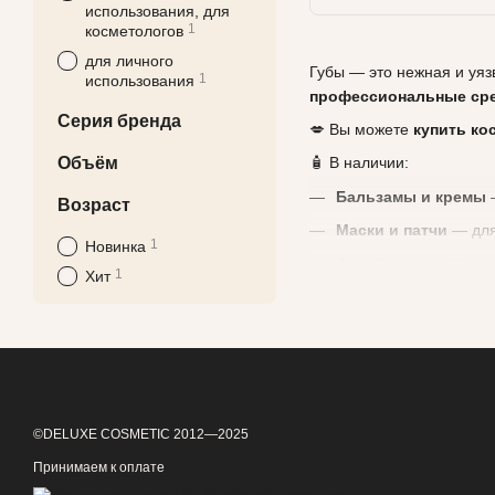
использования, для
1
косметологов
для личного
Губы — это нежная и уяз
1
использования
профессиональные сре
Серия бренда
💋 Вы можете
купить ко
Объём
🧴 В наличии:
Бальзамы и кремы
—
Возраст
Маски и патчи
— для
1
Новинка
Скрабы для губ
— мя
1
Хит
Продукты с
SPF-защ
Формулы с
пептидам
🌿 Популярные бренды:
JeuDerm (Корея)
— у
Rene Dessay (Итали
©DELUXE COSMETIC 2012—2025
Woman Essentials (
Принимаем к оплате