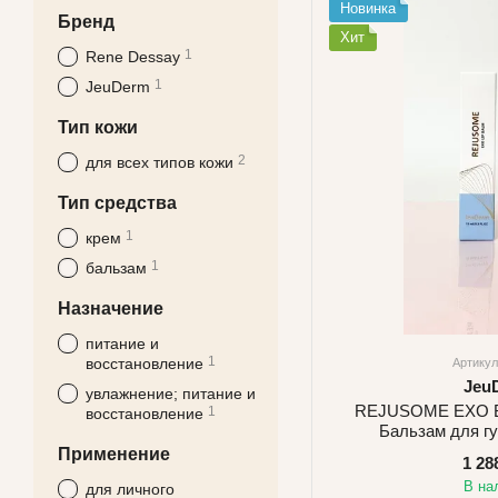
Новинка
Бренд
Хит
1
Rene Dessay
1
JeuDerm
Тип кожи
2
для всех типов кожи
Тип средства
1
крем
1
бальзам
Назначение
питание и
1
восстановление
Артикул
Jeu
увлажнение; питание и
REJUSOME EXO B
1
восстановление
Бальзам для г
Применение
1 28
В на
для личного