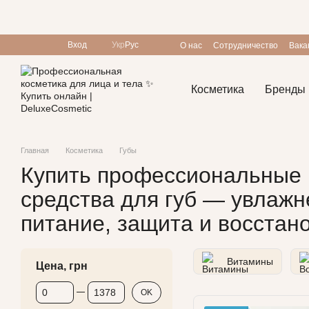
Перейти к основному контенту
Вход
Укр
Рус
О нас
Сотрудничество
Вака
Пользовательское соглашен
Косметика
Бренды
Главная
Косметика
Губы
Купить профессиональные
средства для губ — увлажн
питание, защита и восстан
Витамины
Цена, грн
От Цена, грн
До Цена, грн
OK