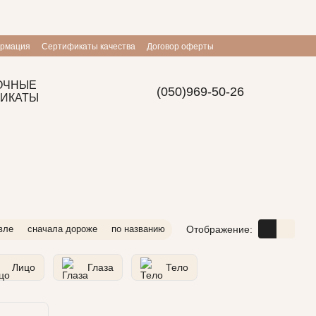
ормация
Сертификаты качества
Договор оферты
ОЧНЫЕ
(050)969-50-26
ИКАТЫ
Отображение:
вле
сначала дороже
по названию
Лицо
Глаза
Тело