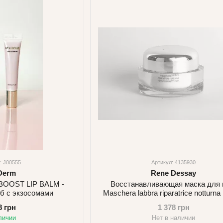
: J00555
Артикул: 4135930
Derm
Rene Dessay
OOST LIP BALM -
Восстанавливающая маска для г
уб с экзосомами
Maschera labbra riparatrice notturna
Dessay 50 мл
8 грн
1 378 грн
личии
Нет в наличии