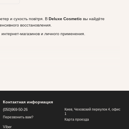
тер и сухость повітря. В
Deluxe Cosmetic
вы найдёте
енсивного восстановления.
 интернет-магазинов и личного применения.
Контактная информация
(050)969-50-26
Киев, Чеховский переулок 4, офис
1
Перезвонить вам?
Карта проезда
Viber