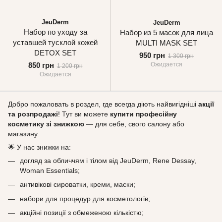
JeuDerm
JeuDerm
Набор по уходу за
Набор из 5 масок для лица
уставшей тусклой кожей
MULTI MASK SET
DETOX SET
950 грн
1 300 грн
850 грн
Ожидается
1 200 грн
Ожидается
Добро пожаловать в роздел, где всегда діють найвигідніші
акції
та розпродажі
! Тут ви можете
купити професійну
косметику зі знижкою
— для себе, свого салону або
магазину.
🌟 У нас знижки на:
догляд за обличчям і тілом від JeuDerm, Rene Dessay,
Woman Essentials;
антивікові сироватки, креми, маски;
набори для процедур для косметологів;
акційні позиції з обмеженою кількістю;