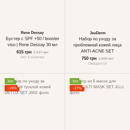
Rene Dessay
JeuDerm
Бустер с SPF +50 / booster
Набор по уходу за
viso | Rene Dessay 30 мл
проблемной кожей лица
ANTI-ACNE SET
615 грн
1 537 грн
Нет в наличии
750 грн
1 000 грн
Ожидается
Хит
Хит
−29%
−27%