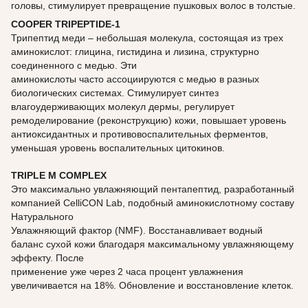
головы, стимулирует превращение пушковых волос в толстые.
COOPER TRIPEPTIDE-1
Трипептид меди – небольшая молекула, состоящая из трех
аминокислот: глицина, гистидина и лизина, структурно
соединенного с медью. Эти
аминокислоты часто ассоциируются с медью в разных
биологических системах. Стимулирует синтез
влагоудерживающих молекул дермы, регулирует
ремоделирование (реконструкцию) кожи, повышает уровень
антиоксидантных и противовоспалительных ферментов,
уменьшая уровень воспалительных цитокинов.
TRIPLE M COMPLEX
Это максимально увлажняющий пентапептид, разработанный
компанией CelliCON Lab, подобный аминокислотному составу
Натурального
Увлажняющий фактор (NMF). Восстанавливает водный
баланс сухой кожи благодаря максимальному увлажняющему
эффекту. После
применение уже через 2 часа процент увлажнения
увеличивается на 18%. Обновление и восстановление клеток.