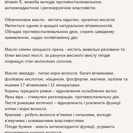
вітамін Е, жожоба володіє противоспалювальною,
антиоксидантною і регенеруючою властивістю.
Облепиховое масло - містить каротин, органічні кислоти.
Являється одним із кращих натуральних вітаміноносіїв.
Обладає противоспалювальною дією, сприяє швидкому
заживленню, надає полівітамінну дію.
Масло семян грецького ореха - містить живильні речовини та
білки високої якості, за рахунок високого вмісту ліпідів
покращує стан волосяних сосочок.
Масло авокадо - питає корні волосся, багаті вітамінами,
фолієвою кислотою, ніацином, фосфором, магнієм, залізом та
іншими 17 вітамінами і 11 мінералами.
Корень турецкого ревня – відновлення ослаблених волос.
Ярка віра – стимулює регенерацію, противоспалильну дію.
Листя ромашки аптечної – відновлюють і усилюють функції
клітин і корні волосся.
Крапива - робить волосся м'якими і сильними, володіє
в'яжучими і освіжаючими властивостями.
Плоди бузини - мають антиоксидантні функції, усувають
відновлення коріння волосся.