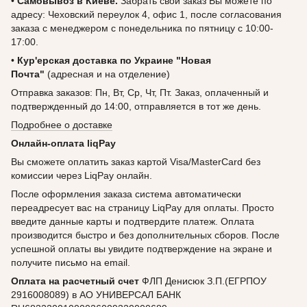
•
Самовывоз в Киеве.
Забрать свой заказ Вы можете по
адресу: Чеховский переулок 4, офис 1, после согласования
заказа с менеджером с понедельника по пятницу с 10:00-
17:00.
•
Кур'ерская доставка по Украине "Новая
Почта"
(адресная и на отделение)
Отправка заказов: Пн, Вт, Ср, Чт, Пт. Заказ, оплаченный и
подтвержденный до 14:00, отправляется в тот же день.
Подробнее о доставке
Онлайн-оплата liqPay
Вы сможете оплатить заказ картой Visa/MasterCard без
комиссии через LiqPay онлайн.
После оформления заказа система автоматически
переадресует вас на страницу LiqPay для оплаты. Просто
введите данные карты и подтвердите платеж. Оплата
производится быстро и без дополнительных сборов. После
успешной оплаты вы увидите подтверждение на экране и
получите письмо на email.
Оплата на расчетный счет
ФЛП Денисюк З.П.(ЕГРПОУ
2916008089) в АО УНИВЕРСАЛ БАНК