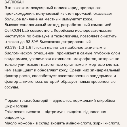
β-ГЛЮКАН
Это высокомолекулярный полисахарид природного
происхождения, получаемый из стен дрожжей, оказывает
большое влияние на местный иммунитет кожи.
Высокотехнологичный метод, разработанный компанией
CelliCON Lab совместно с Корейским исследовательским
институтом по бионауке и технологиям, позволяет очистить
-глюкан до 93.3%! Высококонцентрированный
93,3% -1,3-1,6 Глюкан является наиболее активным в
биологическом отношении, проникает в самые глубокие слои
эпидермиса, увеличивая активность макрофагов, которые не
только уничтожают патогенные организмы и мертвые клетки,
чем защищают и обновляют кожу. Среди них эпидермальный
фактор роста, способствует восстановлению эпидермиса и
фактор ангиогенеза, который образует новые кровеносные
сосуды.
Фермент лактобактерій – відновлює нормальний мікробіом
шкіри голови.
Гліколевая кислота – підтримує швидкість відновлення
епідермісу.
Масло жожоба - в склад входять амінокислоти, жирні кислоти,