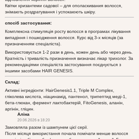
Квітки хризантеми садової – для ополаскивания волосся,
знімають роздратування і успокаюють шкіру.
спосіб застосування:
Комплексна стимуляція росту волосся в програмах лікування
випадіння і пошкодження волосся. Курс від 3-х місяців (за
призначенням спеціаліста).
Використовується 1-2 рази в день, кожен день або через день.
Кратність і тривалість призначення визначає лікар трихолог. За
рекомендаціями спеціаліста застосування поєднується з
іншими засобами HAIR GENESIS.
Склад:
Активні інгредієнти: HairGenesis1.1, Triple M Complex,
гліколева кислота, ніацинамід, пантенол, трипептид меді-1,
бета-глюкан, фермент лактобактерій, FitoGenesis, аланін,
аргінін, гліцин.
Аліна
20.06.2026 в 18:20
Замовляла разом із шампунем цієї серії.
Після місяця використання почала помічати менше волосся