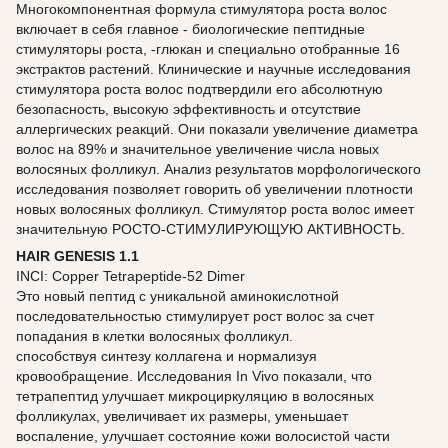
Многокомпонентная формула стимулятора роста волос
включает в себя главное - биологические пептидные
стимуляторы роста, -глюкан и специально отобранные 16
экстрактов растений. Клинические и научные исследования
стимулятора роста волос подтвердили его абсолютную
безопасность, высокую эффективность и отсутствие
аллергических реакций. Они показали увеличение диаметра
волос на 89% и значительное увеличение числа новых
волосяных фолликул. Анализ результатов морфологического
исследования позволяет говорить об увеличении плотности
новых волосяных фолликул. Стимулятор роста волос имеет
значительную РОСТО-СТИМУЛИРУЮЩУЮ АКТИВНОСТЬ.
HAIR GENESIS 1.1
INCI: Copper Tetrapeptide-52 Dimer
Это новый пептид с уникальной аминокислотной
последовательностью стимулирует рост волос за счет
попадания в клетки волосяных фолликул.
способствуя синтезу коллагена и нормализуя
кровообращение. Исследования In Vivo показали, что
тетрапептид улучшает микроциркуляцию в волосяных
фолликулах, увеличивает их размеры, уменьшает
воспаление, улучшает состояние кожи волосистой части