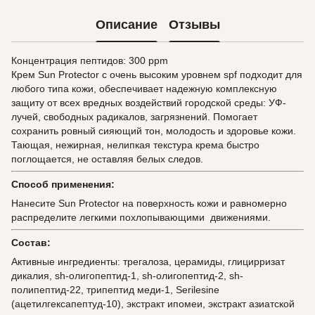
Описание
Отзывы
Концентрация пептидов: 300 ppm
Крем Sun Protector с очень высоким уровнем spf подходит для
любого типа кожи, обеспечивает надежную комплексную
защиту от всех вредных воздействий городской среды: УФ-
лучей, свободных радикалов, загрязнений. Помогает
сохранить ровный сияющий тон, молодость и здоровье кожи.
Тающая, нежирная, нелипкая текстура крема быстро
поглощается, не оставляя белых следов.
Способ применения:
Нанесите Sun Protector на поверхность кожи и равномерно
распределите легкими похлопывающими движениями.
Состав:
Активные ингредиенты: трегалоза, церамиды, глицирризат
дикалия, sh-олигопептид-1, sh-олигопептид-2, sh-
полипептид-22, трипептид меди-1, Serilesine
(ацетилгексапептуд-10), экстракт ипомеи, экстракт азиатской