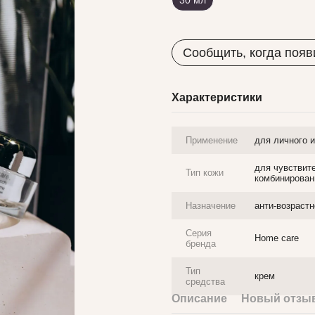
30 мл
Сообщить, когда появ
Характеристики
Применение
для личного 
для чувствит
Тип кожи
комбинирован
Назначение
анти-возраст
Серия
Home care
бренда
Тип
крем
средства
Описание
Новый отзыв