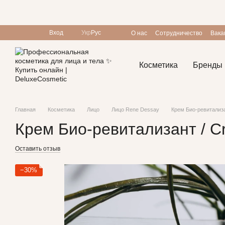
Перейти к основному контенту
Вход
Укр
Рус
О нас
Сотрудничество
Вака
Пользовательское соглашен
Косметика
Бренды
Главная
Косметика
Лицо
Лицо Rene Dessay
Крем Био-ревитализан
Крем Био-ревитализант / Cre
Оставить отзыв
−30%