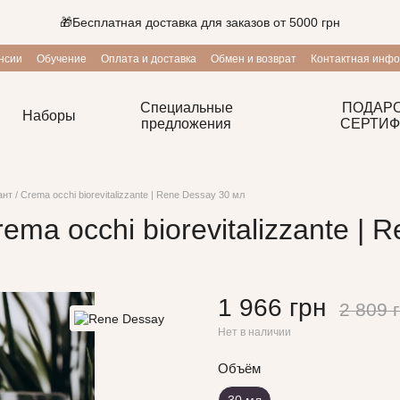
🎁Бесплатная доставка для заказов от 5000 грн
нсии
Обучение
Оплата и доставка
Обмен и возврат
Контактная инф
ие
Блог
Программа лояльности
Специальные
ПОДАР
Наборы
предложения
СЕРТИФ
т / Crema occhi biorevitalizzante | Rene Dessay 30 мл
ma occhi biorevitalizzante | 
1 966 грн
2 809 
Нет в наличии
Объём