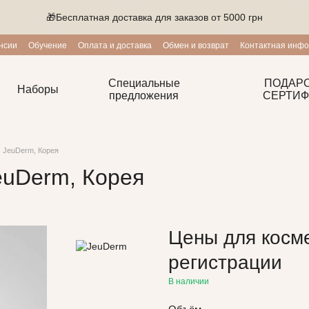
🎁Бесплатная доставка для заказов от 5000 грн
нсии
Обучение
Оплата и доставка
Обмен и возврат
Контактная инф
ие
Блог
Программа лояльности
Специальные
ПОДАР
Наборы
предложения
СЕРТИФ
 JeuDerm, Корея
uDerm, Корея
Цены для косм
регистрации
В наличии