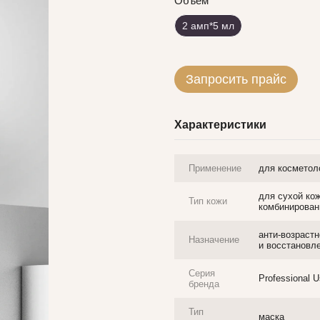
Объём
2 амп*5 мл
Запросить прайс
Характеристики
Применение
для косметол
для сухой ко
Тип кожи
комбинирован
анти-возраст
Назначение
и восстановл
Серия
Professional 
бренда
Тип
маска