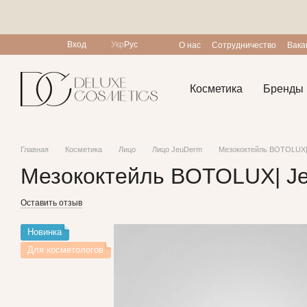
Перейти к основному контенту
Вход
Укр
Рус
О нас
Сотрудничество
Вака
Пользовательское соглашен
Косметика
Бренды
Главная
Косметика
Лицо
Лицо JeuDerm
Мезококтейль BOTOLUX|
Мезококтейль BOTOLUX| Je
Оставить отзыв
Новинка
Для косметологов