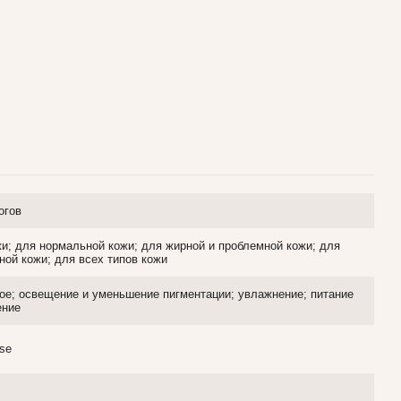
огов
жи; для нормальной кожи; для жирной и проблемной кожи; для
ной кожи; для всех типов кожи
ное; освещение и уменьшение пигментации; увлажнение; питание
ение
Use