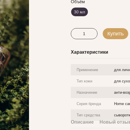
Объём
30 мл
Купить
Характеристики
Применение
для личн
Тип кожи
для сухо
Назначение
анти-воз
Серия бренда
Home ca
Тип средства
сыворот
Описание
Новый отзыв