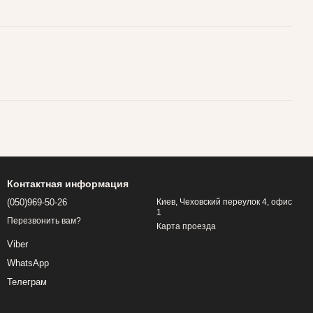
Контактная информация
(050)969-50-26
Киев, Чеховский переулок 4, офис
1
Перезвонить вам?
Карта проезда
Viber
WhatsApp
Телеграм