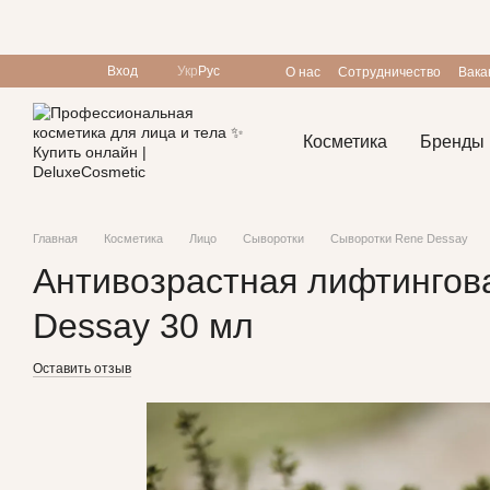
Перейти к основному контенту
Вход
Укр
Рус
О нас
Сотрудничество
Вака
Пользовательское соглашен
Косметика
Бренды
Главная
Косметика
Лицо
Сыворотки
Сыворотки Rene Dessay
Антивозрастная лифтинговая с
Dessay 30 мл
Оставить отзыв