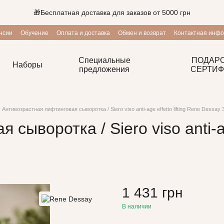
🎁Бесплатная доставка для заказов от 5000 грн
нсии
Обучение
Оплата и доставка
Обмен и возврат
Контактная инф
ие
Блог
Программа лояльности
Специальные
ПОДАР
Наборы
предложения
СЕРТИФ
Антивозрастная лифтинговая сыворотка / Siero viso anti-age effetto lifting Rene Dessay 
ыворотка / Siero viso anti-age
1 431 грн
В наличии