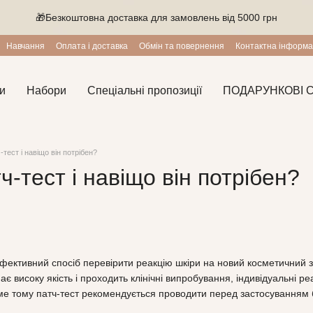
🎁Безкоштовна доставка для замовлень від 5000 грн
Навчання
Оплата і доставка
Обмін та повернення
Контактна інформа
и
Набори
Спеціальні пропозиції
ПОДАРУНКОВІ 
‑тест і навіщо він потрібен?
ч‑тест і навіщо він потрібен?
ефективний спосіб перевірити реакцію шкіри на новий косметичний 
є високу якість і проходить клінічні випробування, індивідуальні ре
ме тому патч‑тест рекомендується проводити перед застосуванням бу