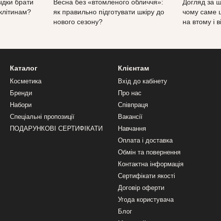
відки брати
Весна без «втомленого обличчя»:
Догляд за ш
клітинам?
як правильно підготувати шкіру до
чому саме 
нового сезону?
на втому і в
Каталог
Клієнтам
Косметика
Вхід до кабінету
Бренди
Про нас
Набори
Співпраця
Спеціальні пропозиції
Вакансії
ПОДАРУНКОВІ СЕРТИФІКАТИ
Навчання
Оплата і доставка
Обмін та повернення
Контактна інформація
Сертифікати якості
Договір оферти
Угода користувача
Блог