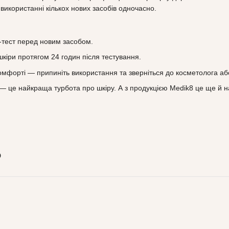
використанні кількох нових засобів одночасно.
‑тест перед новим засобом.
шкіри протягом 24 годин після тестування.
форті — припиніть використання та зверніться до косметолога аб
— це найкраща турбота про шкіру. А з продукцією Medik8 це ще й на
о