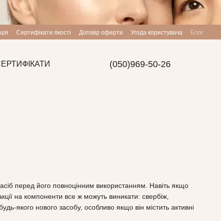
ція
Сертифікати якості
Договір оферти
Угода користувача
Блог
(050)969-50-26
СЕРТИФІКАТИ
засіб перед його повноцінним використанням. Навіть якщо
акції на компоненти все ж можуть виникати: свербіж,
дь-якого нового засобу, особливо якщо він містить активні