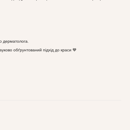
о дерматолога.
уково обґрунтований підхід до краси 💙