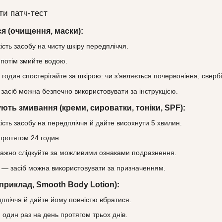
ти патч‑тест
я (очищення, маски):
ість засобу на чисту шкіру передпліччя.
 потім змийте водою.
годин спостерігайте за шкірою: чи з’являється почервоніння, сверб
засіб можна безпечно використовувати за інструкцією.
ують змивання (креми, сироватки, тоніки, SPF):
кість засобу на передпліччя й дайте висохнути 5 хвилин.
протягом 24 годин.
важно слідкуйте за можливими ознаками подразнення.
й — засіб можна використовувати за призначенням.
приклад, Smooth Body Lotion):
дпліччя й дайте йому повністю вбратися.
один раз на день протягом трьох днів.