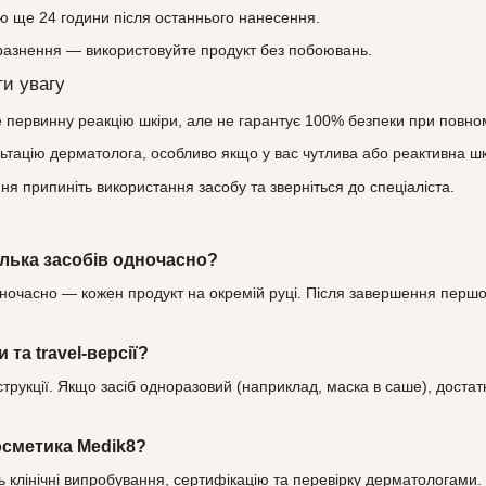
ою ще 24 години після останнього нанесення.
азнення — використовуйте продукт без побоювань.
ти увагу
 первинну реакцію шкіри, але не гарантує 100% безпеки при повном
ьтацію дерматолога, особливо якщо у вас чутлива або реактивна шк
ня припиніть використання засобу та зверніться до спеціаліста.
ілька засобів одночасно?
дночасно — кожен продукт на окремій руці. Після завершення першо
та travel-версії?
трукції. Якщо засіб одноразовий (наприклад, маска в саше), достатн
осметика Medik8?
 клінічні випробування, сертифікацію та перевірку дерматологами. 