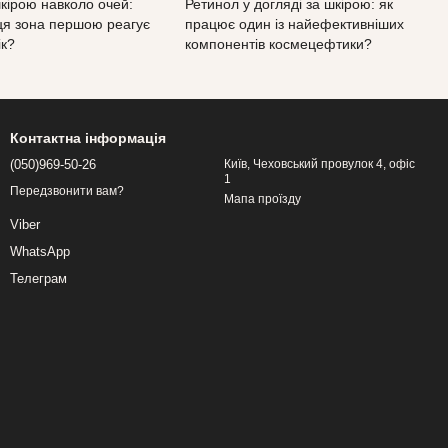
кірою навколо очей:
Ретинол у догляді за шкірою: як
ця зона першою реагує
працює один із найефективніших
ік?
компонентів космецефтики?
Контактна інформація
(050)969-50-26
Київ, Чеховський провулок 4, офіс
1
Передзвонити вам?
Мапа проїзду
Viber
WhatsApp
Телеграм