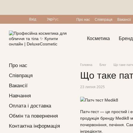
Перейти до основного контенту
Вхід
Укр
Рус
Про нас
Співпраця
Вакансії
Програма лояльності
Косметика
Бренд
Про нас
Головна
Блог
Що таке патч
Що таке пат
Співпраця
Вакансії
23 липня 2025
Навчання
Оплата і доставка
Патч‑тест — це простий і 
Обмін та повернення
продукція бренду Medik8 ма
почервоніння, печіння. Са
Контактна інформація
інгредієнти.