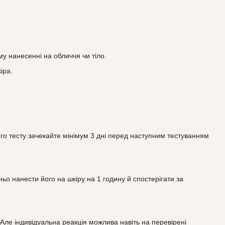
у нанесенні на обличчя чи тіло.
іра.
го тесту зачекайте мінімум 3 дні перед наступним тестуванням
ьо нанести його на шкіру на 1 годину й спостерігати за
Але індивідуальна реакція можлива навіть на перевірені