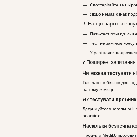
Спостерігайте за шкір
Якщо немає ознак подр
На що варто зверну
⚠️
Патч‑тест показує лише
Тест не замінює консул
У разі появи подразнен
Поширені запитання
❓
Чи можна тестувати к
Так, але не більше двох о
на тому ж місці.
Як тестувати пробники 
Дотримуйтеся загальної інс
реакцією.
Наскільки безпечна к
Продукти Medik8 проходять