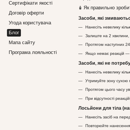
Сертифікати якості
Як правильно зроби
🧴
Договір оферти
Засоби, які змиваютьс
Угода користувача
Нанесіть невелику кільк
Блог
Залиште на 2 хвилини,
Мапа сайту
Протягом наступних 24 
Програма лояльності
Якщо немає реакцій — 
Засоби, які не потреб
Нанесіть невелику кіль
Утримуйте зону сухою 
Протягом цього часу у
При відсутності реакці
Лосьйони для тіла (на
Нанесіть засіб на пере
Повторюйте нанесення 