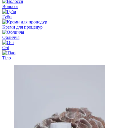
Волосся
Губи
Креми для процедур
Обличчя
Очі
Тіло