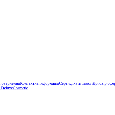
 повернення
Контактна інформація
Сертифікати якості
Договір офе