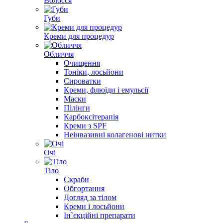
Волосся
Губи
Креми для процедур
Обличчя
Очищення
Тоніки, лосьйони
Сироватки
Креми, флюїди і емульсії
Маски
Пілінги
Карбоксітерапія
Креми з SPF
Неінвазивні колагенові нитки
Очі
Тіло
Скраби
Обгортання
Догляд за тілом
Креми і лосьйони
Ін`єкційні препарати