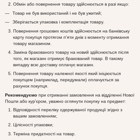
Обмiн або повернення товару здійснюється в разі якщо:
Товар не був використаний і не був ужитий;
Зберiгається упаковка і комплектація товару.
Повернення грошових коштів здійснюється на банківську
карту покупця протягом п'яти днів з моменту отримання
товару магазином.
Замiна бракованого товару на новий здійснюється після
того, як магазин отримує бракований товар. В такому
випадку всю доставку оплачує магазин.
Повернення товару належної якості який ініціюється
покупцем (наприклад, передумали) оплачується за
рахунок покупця.
Рекомендуємо
при отриманні замовлення на відділенні Нової
Пошти або кур'єром, уважно оглянути покупку на предмет:
Вiдповiдностi переліку одержуваної продукції згідно з
вашим замовленням;
Цiлiсностi упаковки;
Термiна придатності на товар.