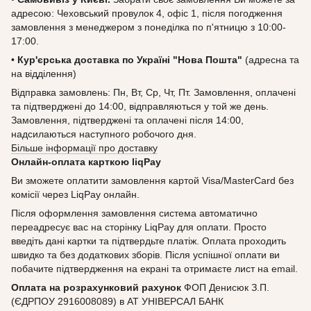
адресою: Чеховський провулок 4, офіс 1, після погодження
замовлення з менеджером з понеділка по п'ятницю з 10:00-
17:00.
•
Кур'єрська доставка по Україні "Нова Пошта"
(адресна та
на відділення)
Відправка замовлень: Пн, Вт, Ср, Чт, Пт. Замовлення, оплачені
та підтверджені до 14:00, відправляються у той же день.
Замовлення, підтверджені та оплачені після 14:00,
надсилаються наступного робочого дня.
Більше інформації про доставку
Онлайн-оплата карткою liqPay
Ви зможете оплатити замовлення картой Visa/MasterCard без
комісії через LiqPay онлайн.
Після оформлення замовлення система автоматично
переадресує вас на сторінку LiqPay для оплати. Просто
введіть дані картки та підтвердьте платіж. Оплата проходить
швидко та без додаткових зборів. Після успішної оплати ви
побачите підтвердження на екрані та отримаєте лист на email.
Оплата на розрахунковий рахунок
ФОП Денисюк З.П.
(ЄДРПОУ 2916008089) в АТ УНІВЕРСАЛ БАНК