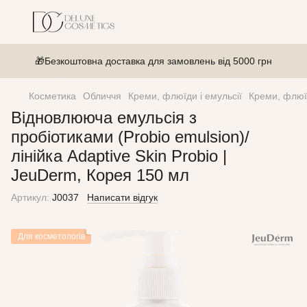
🎁Безкоштовна доставка для замовлень від 5000 грн
Косметика
Обличчя
Креми, флюїди і емульсії
Креми, флюї
Відновлююча емульсія з
пробіотиками (Probio emulsion)/
лінійка Adaptive Skin Probio |
JeuDerm, Корея 150 мл
Артикул:
J0037
Написати відгук
Для косметологів