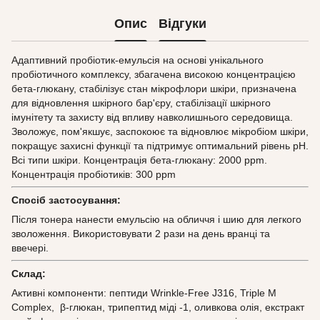
Опис
Відгуки
Адаптивний пробіотик-емульсія на основі унікального
пробіотичного комплексу, збагачена високою концентрацією
бета-глюкану, стабілізує стан мікрофлори шкіри, призначена
для відновлення шкірного бар'єру, стабілізації шкірного
імунітету та захисту від впливу навколишнього середовища.
Зволожує, пом'якшує, заспокоює та відновлює мікробіом шкіри,
покращує захисні функції та підтримує оптимальний рівень рН.
Всі типи шкіри. Концентрація бета-глюкану: 2000 ppm.
Концентрація пробіотиків: 300 ppm
Спосіб застосування:
Після тонера нанести емульсію на обличчя і шию для легкого
зволоження. Використовувати 2 рази на день вранці та
ввечері.
Склад:
Активні компоненти: пептиди Wrinkle-Free J316, Triple M
Complex,
β-глюкан,
трипептид міді -1, оливкова олія, екстракт