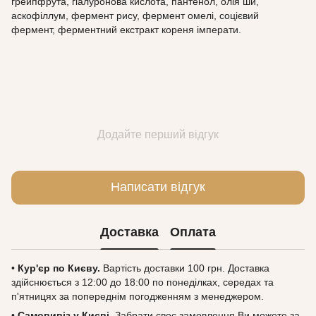
грейпфрута, гіалуронова кислота, пантенол, олія ши,
аскофіллум, фермент рису, фермент омелі, соцієвий
фермент, ферментний екстракт кореня імперати.
Додайте перший відгук
Написати відгук
Доставка
Оплата
•
Кур'єр по Києву.
Вартість доставки 100 грн. Доставка
здійснюється з 12:00 до 18:00 по понеділках, середах та
п'ятницях за попереднім погодженням з менеджером.
•
Самовивіз у Києві.
Забрати своє замовлення Ви можете за