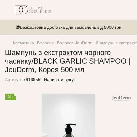
🎁Безкоштовна доставка для замовлень від 5000 грн
Косметика
Волосся
Волосся JeuDerm
Шампунь з екстракт
Шампунь з екстрактом чорного
часнику/BLACK GARLIC SHAMPOO |
JeuDerm, Корея 500 мл
Артикул:
7916955
Написати відгук
Хіт