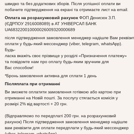
швидко та без додаткових зборів. Після успішної оплати ви
побачите підтвердження на екрані та отримаєте лист на email.
Оплата на розрахунковий рахунок
ФОП Денисюк З.П.
(ЄДРПОУ 2916008089) в АТ УНІВЕРСАЛ БАНК
UA683220010000026009320000689
після підтвердження замовлення менеджер надішле Вам реквізи
оплати у будь-який мессенджер (viber, telegram, whatsApp).
Будь-
ласка вкажіть своє прізвище у розділі «Призначення платежу»
та повідомте нам про оплату будь-яким зручним для
Вас способом!
*Бронь замовлення активна для сплати 1 день
Післяплата при отриманні
Ви зможете оплатити замовлення готівкою або картою при
отриманні на Новій пошті. За послугу стягається комісія у
розмірі 2% від вартості + 20 грн.
(Відправляємо по передплаті 200 грн. на розрахунковий
рахунок) Після підтвердження замовлення менеджер надішле
вам реквізити для оплати передплати у будь-який мессенджер
(viber, telegram, whatsApp)