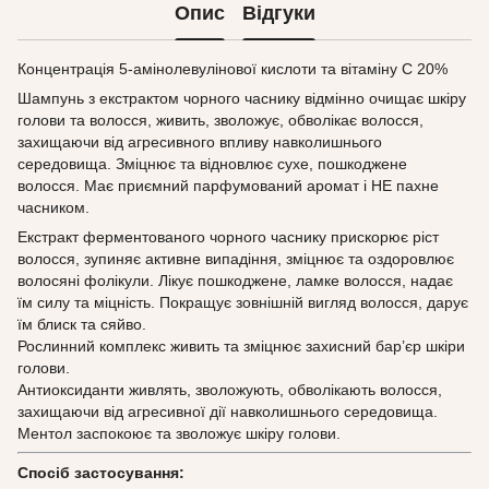
Опис
Відгуки
Концентрація 5-амінолевулінової кислоти та вітаміну С 20%
Шампунь з екстрактом чорного часнику відмінно очищає шкіру
голови та волосся, живить, зволожує, обволікає волосся,
захищаючи від агресивного впливу навколишнього
середовища. Зміцнює та відновлює сухе, пошкоджене
волосся. Має приємний парфумований аромат і НЕ пахне
часником.
Екстракт ферментованого чорного часнику прискорює ріст
волосся, зупиняє активне випадіння, зміцнює та оздоровлює
волосяні фолікули. Лікує пошкоджене, ламке волосся, надає
їм силу та міцність. Покращує зовнішній вигляд волосся, дарує
їм блиск та сяйво.
Рослинний комплекс живить та зміцнює захисний бар’єр шкіри
голови.
Антиоксиданти живлять, зволожують, обволікають волосся,
захищаючи від агресивної дії навколишнього середовища.
Ментол заспокоює та зволожує шкіру голови.
Спосіб застосування: