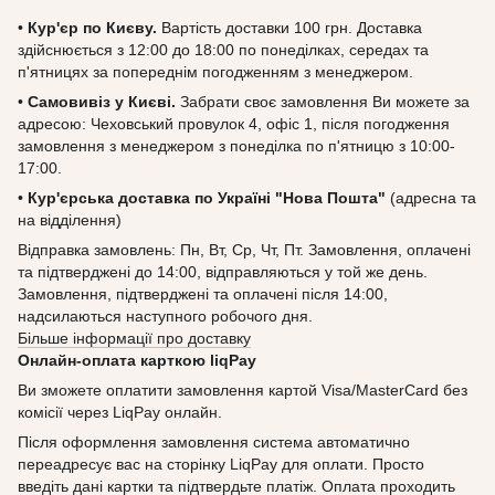
•
Кур'єр по Києву.
Вартість доставки 100 грн. Доставка
здійснюється з 12:00 до 18:00 по понеділках, середах та
п'ятницях за попереднім погодженням з менеджером.
•
Самовивіз у Києві.
Забрати своє замовлення Ви можете за
адресою: Чеховський провулок 4, офіс 1, після погодження
замовлення з менеджером з понеділка по п'ятницю з 10:00-
17:00.
•
Кур'єрська доставка по Україні "Нова Пошта"
(адресна та
на відділення)
Відправка замовлень: Пн, Вт, Ср, Чт, Пт. Замовлення, оплачені
та підтверджені до 14:00, відправляються у той же день.
Замовлення, підтверджені та оплачені після 14:00,
надсилаються наступного робочого дня.
Більше інформації про доставку
Онлайн-оплата карткою liqPay
Ви зможете оплатити замовлення картой Visa/MasterCard без
комісії через LiqPay онлайн.
Після оформлення замовлення система автоматично
переадресує вас на сторінку LiqPay для оплати. Просто
введіть дані картки та підтвердьте платіж. Оплата проходить