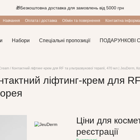
🎁Безкоштовна доставка для замовлень від 5000 грн
Навчання
Оплата і доставка
Обмін та повернення
Контактна інформа
и
Набори
Спеціальні пропозиції
ПОДАРУНКОВІ 
 Cream / Контактний ліфтинг-крем для RF та ультразвукової терапії, 470 мл | JeuDerm, К
онтактний ліфтинг-крем для RF
Корея
Ціни для космет
реєстрації