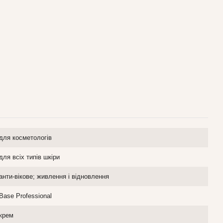
для косметологів
для всіх типів шкіри
анти-вікове; живлення і відновлення
Base Professional
крем