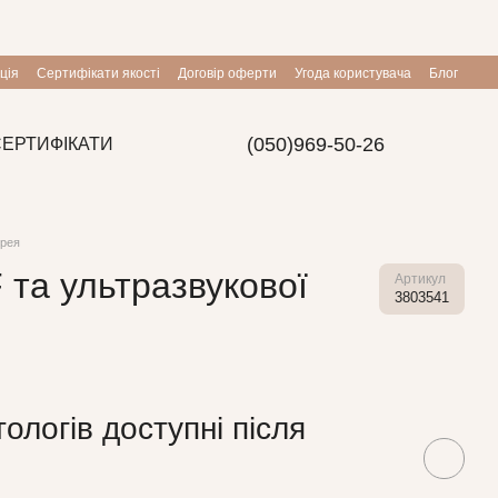
ція
Сертифікати якості
Договір оферти
Угода користувача
Блог
(050)969-50-26
СЕРТИФІКАТИ
орея
 та ультразвукової
Артикул
3803541
ологів доступні після