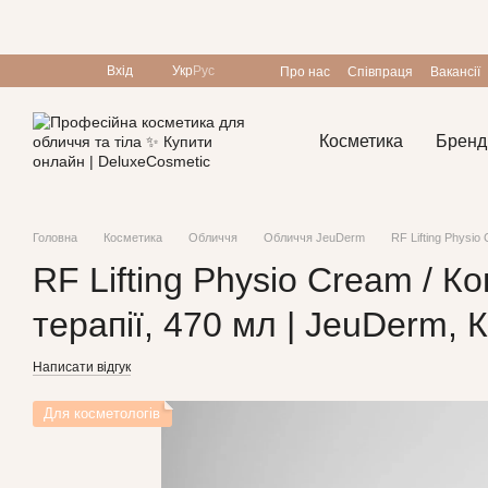
Перейти до основного контенту
Вхід
Укр
Рус
Про нас
Співпраця
Вакансії
Програма лояльності
Косметика
Бренд
Головна
Косметика
Обличчя
Обличчя JeuDerm
RF Lifting Physio
RF Lifting Physio Cream / К
терапії, 470 мл | JeuDerm, 
Написати відгук
Для косметологів