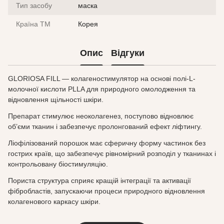
Тип засобу
маска
Країна ТМ
Корея
Опис
Відгуки
GLORIOSA FILL — колагеностимулятор на основі полі-L-
молочної кислоти PLLA для природного омолодження та
відновлення щільності шкіри.
Препарат стимулює неоколагенез, поступово відновлює
об’єми тканин і забезпечує пролонгований ефект ліфтингу.
Ліофілізований порошок має сферичну форму частинок без
гострих країв, що забезпечує рівномірний розподіл у тканинах і
контрольовану біостимуляцію.
Пориста структура сприяє кращій інтеграції та активації
фібробластів, запускаючи процеси природного відновлення
колагенового каркасу шкіри.