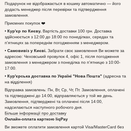
Подарунок не відображається в кошику автоматично — його
додасть менеджер після перевірки та підтвердження
замовлення.
Приємних покупок ❤️
•
Кур'єр по Києву.
Вартість доставки 100 грн. Доставка
здійснюється з 12:00 до 18:00 по понеділках, середах та
п'ятницях за попереднім погодженням з менеджером.
•
Самовивіз у Києві.
Забрати своє замовлення Ви можете за
адресою: Чеховський провулок 4, офіс 1, після погодження
замовлення з менеджером з понеділка по п'ятницю з 10:00-
17:00.
•
Кур'єрська доставка по Україні "Нова Пошта"
(адресна та
на відділення)
Відправка замовлень: Пн, Вт, Ср, Чт, Пт. Замовлення, оплачені
та підтверджені до 14:00, відправляються у той же день.
Замовлення, підтверджені та оплачені після 14:00,
надсилаються наступного робочого дня.
Більше інформації про доставку
Онлайн-оплата карткою liqPay
Ви зможете оплатити замовлення картой Visa/MasterCard без