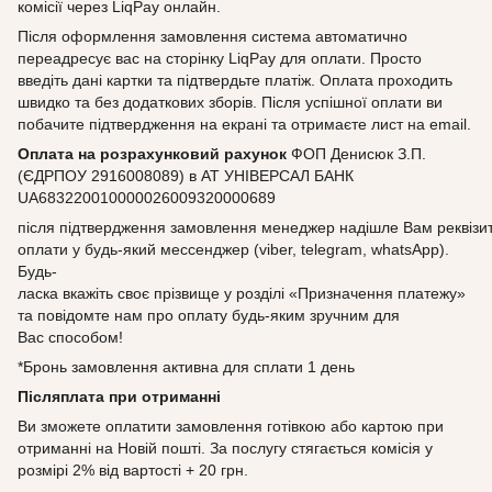
комісії через LiqPay онлайн.
Після оформлення замовлення система автоматично
переадресує вас на сторінку LiqPay для оплати. Просто
введіть дані картки та підтвердьте платіж. Оплата проходить
швидко та без додаткових зборів. Після успішної оплати ви
побачите підтвердження на екрані та отримаєте лист на email.
Оплата на розрахунковий рахунок
ФОП Денисюк З.П.
(ЄДРПОУ 2916008089) в АТ УНІВЕРСАЛ БАНК
UA683220010000026009320000689
після підтвердження замовлення менеджер надішле Вам реквізи
оплати у будь-який мессенджер (viber, telegram, whatsApp).
Будь-
ласка вкажіть своє прізвище у розділі «Призначення платежу»
та повідомте нам про оплату будь-яким зручним для
Вас способом!
*Бронь замовлення активна для сплати 1 день
Післяплата при отриманні
Ви зможете оплатити замовлення готівкою або картою при
отриманні на Новій пошті. За послугу стягається комісія у
розмірі 2% від вартості + 20 грн.