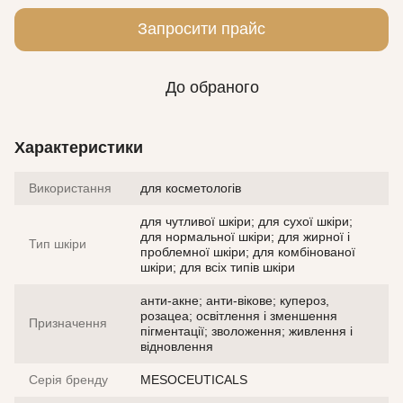
Запросити прайс
До обраного
Характеристики
Використання
для косметологів
для чутливої шкіри; для сухої шкіри;
для нормальної шкіри; для жирної і
Тип шкіри
проблемної шкіри; для комбінованої
шкіри; для всіх типів шкіри
анти-акне; анти-вікове; купероз,
розацеа; освітлення і зменшення
Призначення
пігментації; зволоження; живлення і
відновлення
Серія бренду
MESOCEUTICALS