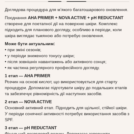
Доглядова процедура для м’якого багатошарового оновлення.
Поєднання
AHA PRIMER + NOVA ACTIVE + pH REDUCTANT
створене для поетапної дії на поверхню шкіри. Комплекс
підходить для планового догляду, особливо в періоди, коли
шкіра виглядає тьмяною або потребує оновлення.
Може бути актуальним:
• при зміні сезонів;
• у періоди зниженого тонусу шкіри;
• після зовнішніх навантажень або активного сонця;
• як частина регулярного професійного догляду.
1 етап — AHA PRIMER
Розчин на основі кислот, що використовується для старту
процедури. Допомагає підготувати шкіру до подальших етапів
та забезпечує рівномірність дії наступних засобів.
2 етап — NOVA ACTIVE
Основний активний етап. Підходить для щільної, стійкої шкіри.
У періоди сонячної активності потребує використання засобів з
SPF.
3 етап — pH REDUCTANT
Фінальний доглядовий розчин. Допомагає завершити