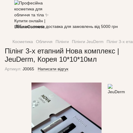
🎁Безкоштовна доставка для замовлень від 5000 грн
Косметика
Обличчя
Пілінги
Пілінги JeuDerm
Пілінг 3-х е
Пілінг 3-х етапний Нова комплекс |
JeuDerm, Корея 10*10*10мл
Артикул:
J0065
Написати відгук