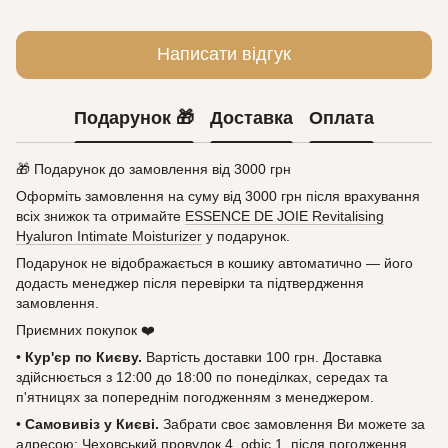
Написати відгук
Подарунок 🎁
Доставка
Оплата
🎁 Подарунок до замовлення від 3000 грн
Оформіть замовлення на суму від 3000 грн після врахування
всіх знижок та отримайте
ESSENCE DE JOIE Revitalising
Hyaluron Intimate Moisturizer
у подарунок.
Подарунок не відображається в кошику автоматично — його
додасть менеджер після перевірки та підтвердження
замовлення.
Приємних покупок ❤️
•
Кур'єр по Києву.
Вартість доставки 100 грн. Доставка
здійснюється з 12:00 до 18:00 по понеділках, середах та
п'ятницях за попереднім погодженням з менеджером.
•
Самовивіз у Києві.
Забрати своє замовлення Ви можете за
адресою: Чеховський провулок 4, офіс 1, після погодження