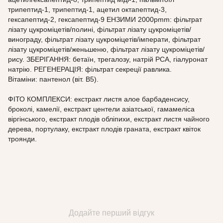
трипептид-1, трипептид-1, ацетил октапептид-3,
гексапептид-2, гексапептид-9 ЕНЗИМИ 2000pmm: фільтрат
лізату цукроміцетів/полині, фільтрат лізату цукроміцетів/
винограду, фільтрат лізату цукроміцетів/імперати, фільтрат
лізату цукроміцетів/женьшеню, фільтрат лізату цукроміцетів/
рису. ЗБЕРІГАННЯ: бетаїн, трегалозу, натрій PCA, гіалуронат
натрію. РЕГЕНЕРАЦІЯ: фільтрат секреції равлика.
Вітаміни: пантенол (віт. В5).
ФІТО КОМПЛЕКСИ: екстракт листя алое барбаденсису,
броколі, камелії, екстракт центели азіатської, гамамеліса
віргінського, екстракт плодів обліпихи, екстракт листя чайного
дерева, портулаку, екстракт плодів граната, екстракт квіток
троянди.
Додайте перший відгук