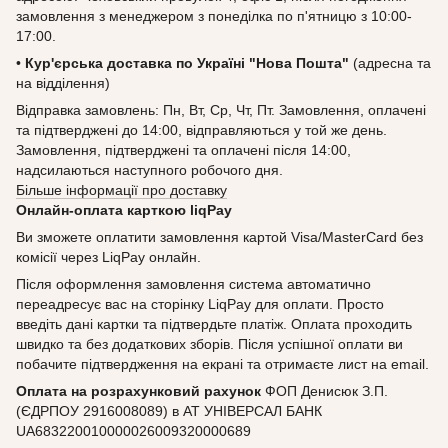
замовлення з менеджером з понеділка по п'ятницю з 10:00-
17:00.
•
Кур'єрська доставка по Україні "Нова Пошта"
(адресна та
на відділення)
Відправка замовлень: Пн, Вт, Ср, Чт, Пт. Замовлення, оплачені
та підтверджені до 14:00, відправляються у той же день.
Замовлення, підтверджені та оплачені після 14:00,
надсилаються наступного робочого дня.
Більше інформації про доставку
Онлайн-оплата карткою liqPay
Ви зможете оплатити замовлення картой Visa/MasterCard без
комісії через LiqPay онлайн.
Після оформлення замовлення система автоматично
переадресує вас на сторінку LiqPay для оплати. Просто
введіть дані картки та підтвердьте платіж. Оплата проходить
швидко та без додаткових зборів. Після успішної оплати ви
побачите підтвердження на екрані та отримаєте лист на email.
Оплата на розрахунковий рахунок
ФОП Денисюк З.П.
(ЄДРПОУ 2916008089) в АТ УНІВЕРСАЛ БАНК
UA683220010000026009320000689