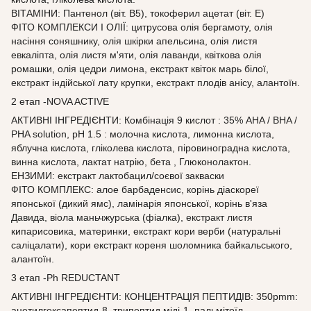
ВІТАМІНИ: Пантенол (віт. В5), токоферил ацетат (віт. Е)
ФІТО КОМПЛЕКСИ І ОЛІЇ: цитрусова олія бергамоту, олія
насіння соняшнику, олія шкірки апельсина, олія листя
евкаліпта, олія листя м'яти, олія лаванди, квіткова олія
ромашки, олія цедри лимона, екстракт квіток марь білої,
екстракт індійської лату крупки, екстракт плодів анісу, алантоїн.
2 етап -NOVA ACTIVE
АКТИВНІ ІНГРЕДІЄНТИ: Комбінація 9 кислот : 35% AHA / BHA /
PHA solution, pH 1.5 : молочна кислота, лимонна кислота,
яблучна кислота, гліколева кислота, піровиноградна кислота,
винна кислота, лактат натрію, бета , Глюконолактон.
ЕНЗИМИ: екстракт лактобацил/соєвої закваски
ФІТО КОМПЛЕКС: алое барбаденсис, корінь діаскореї
японської (дикий ямс), ламінарія японської, корінь в'яза
Давида, віола маньчжурська (фіалка), екстракт листя
кипарисовика, материнки, екстракт кори верби (натуральні
саліцалати), кори екстракт кореня шоломника байкальського,
алантоїн.
3 етап -Ph REDUCTANT
АКТИВНІ ІНГРЕДІЄНТИ: КОНЦЕНТРАЦІЯ ПЕПТИДІВ: 350pmm:
ацетилгексапептид-8, трипептид міді-1, пальмітоїл