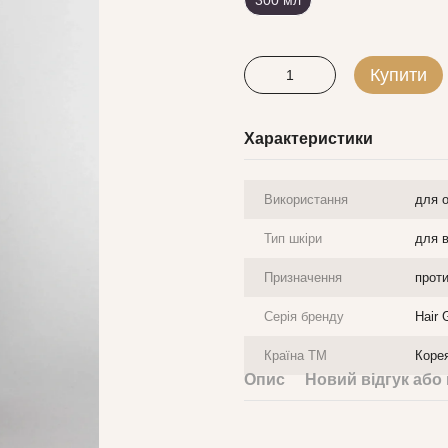
300 мл
Купити
Характеристики
Використання
для о
Тип шкіри
для в
Призначення
прот
Серія бренду
Hair 
Країна ТМ
Коре
Опис
Новий відгук або