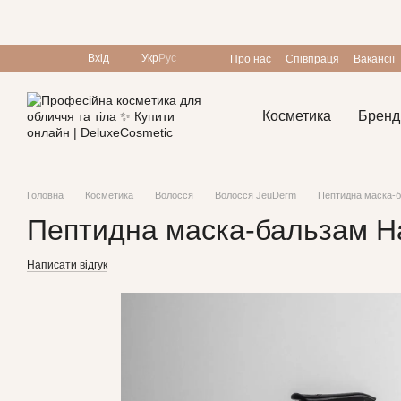
Перейти до основного контенту
Вхід
Укр
Рус
Про нас
Співпраця
Вакансії
Програма лояльності
Косметика
Бренд
Головна
Косметика
Волосся
Волосся JeuDerm
Пептидна маска-б
Пептидна маска-бальзам Ha
Написати відгук