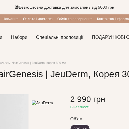
🎁Безкоштовна доставка для замовлень від 5000 грн
Навчання
Оплата і доставка
Обмін та повернення
Контактна інформа
и
Набори
Спеціальні пропозиції
ПОДАРУНКОВІ 
альзам HairGenesis | JeuDerm, Корея 300 мл
irGenesis | JeuDerm, Корея 3
2 990 грн
В наявності
Об'єм