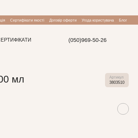
ція
Сертифікати якості
Договір оферти
Угода користувача
Блог
(050)969-50-26
СЕРТИФІКАТИ
00 мл
Артикул
3803510