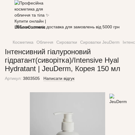
🎁Безкоштовна доставка для замовлень від 5000 грн
Косметика
Обличчя
Сироватки
Сироватки JeuDerm
Інтенс
Інтенсивний гіалуроновий
гідратант(сиворітка)/Intensive Hyal
Hydratant | JeuDerm, Корея 150 мл
Артикул:
3803505
Написати відгук