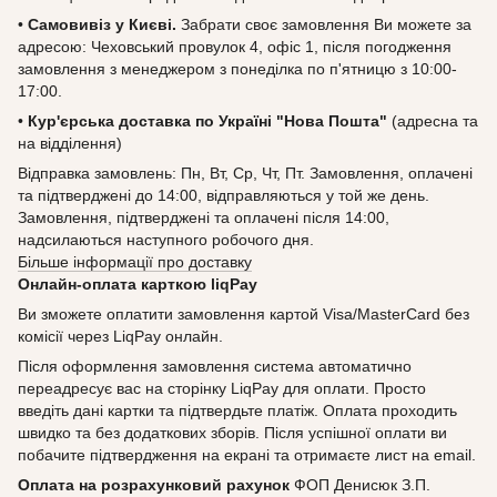
•
Самовивіз у Києві.
Забрати своє замовлення Ви можете за
адресою: Чеховський провулок 4, офіс 1, після погодження
замовлення з менеджером з понеділка по п'ятницю з 10:00-
17:00.
•
Кур'єрська доставка по Україні "Нова Пошта"
(адресна та
на відділення)
Відправка замовлень: Пн, Вт, Ср, Чт, Пт. Замовлення, оплачені
та підтверджені до 14:00, відправляються у той же день.
Замовлення, підтверджені та оплачені після 14:00,
надсилаються наступного робочого дня.
Більше інформації про доставку
Онлайн-оплата карткою liqPay
Ви зможете оплатити замовлення картой Visa/MasterCard без
комісії через LiqPay онлайн.
Після оформлення замовлення система автоматично
переадресує вас на сторінку LiqPay для оплати. Просто
введіть дані картки та підтвердьте платіж. Оплата проходить
швидко та без додаткових зборів. Після успішної оплати ви
побачите підтвердження на екрані та отримаєте лист на email.
Оплата на розрахунковий рахунок
ФОП Денисюк З.П.